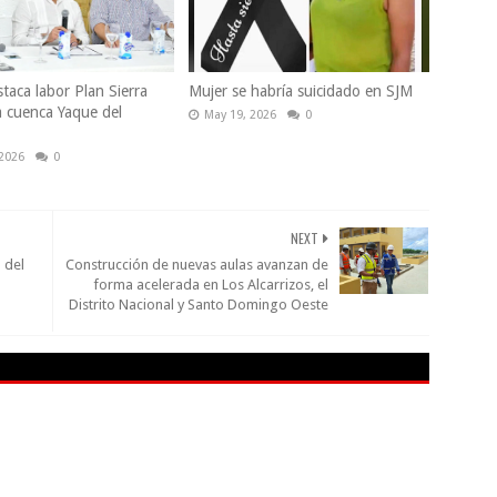
taca labor Plan Sierra
Mujer se habría suicidado en SJM
a cuenca Yaque del
May 19, 2026
0
 2026
0
NEXT
 del
Construcción de nuevas aulas avanzan de
forma acelerada en Los Alcarrizos, el
Distrito Nacional y Santo Domingo Oeste