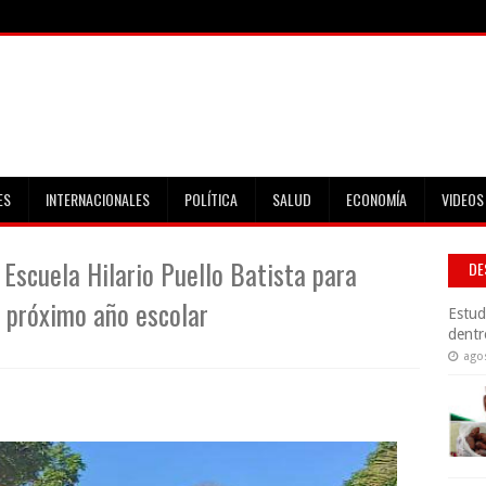
ES
INTERNACIONALES
POLÍTICA
SALUD
ECONOMÍA
VIDEOS
 Escuela Hilario Puello Batista para
DE
 próximo año escolar
Estud
dentr
ago