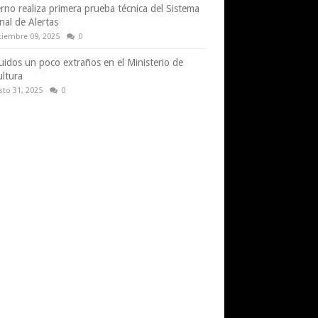
rno realiza primera prueba técnica del Sistema
nal de Alertas
tiembre 09, 2025
0
uidos un poco extraños en el Ministerio de
ultura
sto 31, 2025
0