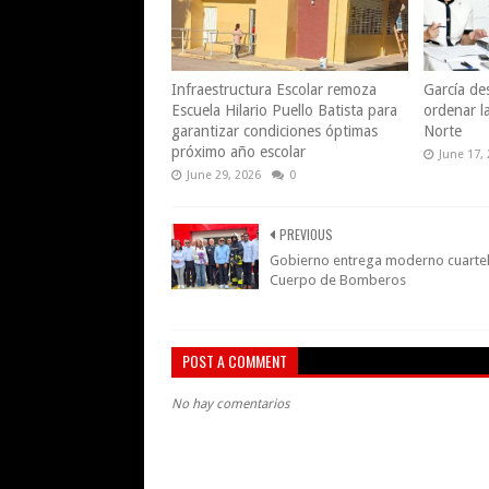
Infraestructura Escolar remoza
García des
Escuela Hilario Puello Batista para
ordenar l
garantizar condiciones óptimas
Norte
próximo año escolar
June 17,
June 29, 2026
0
PREVIOUS
Gobierno entrega moderno cuartel
Cuerpo de Bomberos
POST A COMMENT
No hay comentarios