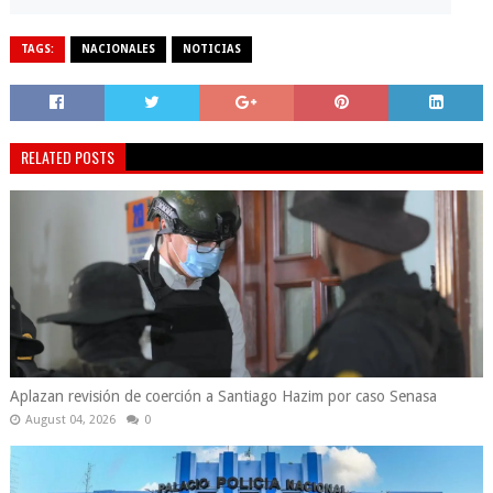
TAGS:
NACIONALES
NOTICIAS
RELATED POSTS
Aplazan revisión de coerción a Santiago Hazim por caso Senasa
August 04, 2026
0