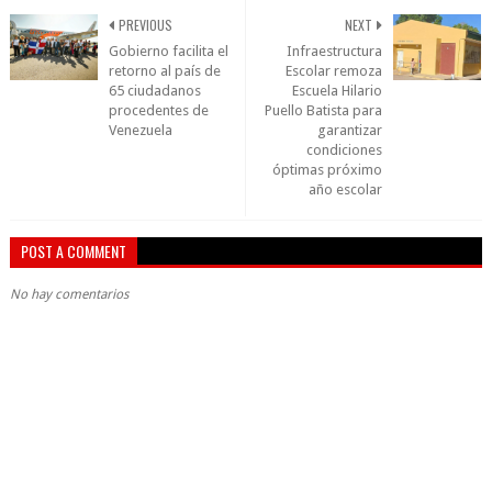
PREVIOUS
NEXT
Gobierno facilita el
Infraestructura
retorno al país de
Escolar remoza
65 ciudadanos
Escuela Hilario
procedentes de
Puello Batista para
Venezuela
garantizar
condiciones
óptimas próximo
año escolar
POST A COMMENT
No hay comentarios