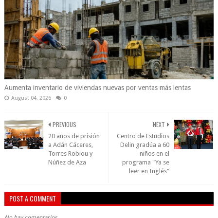
Aumenta inventario de viviendas nuevas por ventas más lentas
August 04, 2026
0
PREVIOUS
NEXT
20 años de prisión
Centro de Estudios
a Adán Cáceres,
Delin gradúa a 60
Torres Robiou y
niños en el
Núñez de Aza
programa "Ya se
leer en Inglés"
POST A COMMENT
No hay comentarios