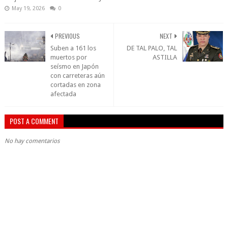
May 19, 2026
0
PREVIOUS
NEXT
Suben a 161 los
DE TAL PALO, TAL
muertos por
ASTILLA
seísmo en Japón
con carreteras aún
cortadas en zona
afectada
POST A COMMENT
No hay comentarios