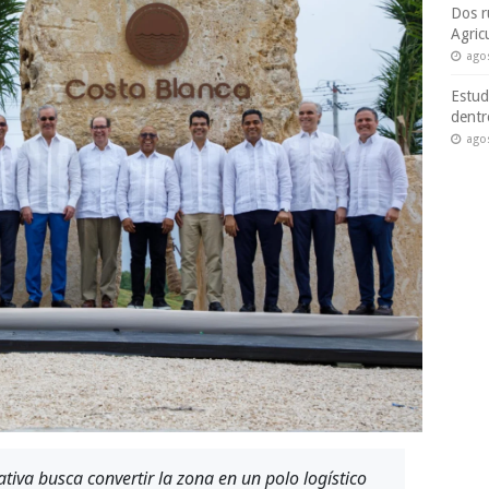
Dos r
Agric
ago
Estud
dentr
ago
ativa busca convertir la zona en un polo logístico