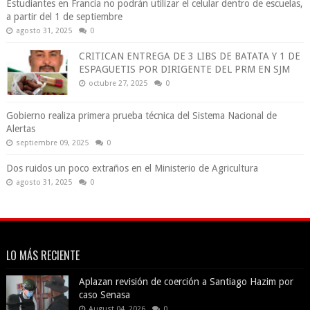
Estudiantes en Francia no podrán utilizar el celular dentro de escuelas,
a partir del 1 de septiembre
agosto 31, 2025
0
CRITICAN ENTREGA DE 3 LIBS DE BATATA Y 1 DE
ESPAGUETIS POR DIRIGENTE DEL PRM EN SJM
octubre 27, 2025
0
Gobierno realiza primera prueba técnica del Sistema Nacional de
Alertas
septiembre 09, 2025
0
Dos ruidos un poco extraños en el Ministerio de Agricultura
agosto 31, 2025
0
LO MÁS RECIENTE
Aplazan revisión de coerción a Santiago Hazim por
caso Senasa
August 04, 2026
0