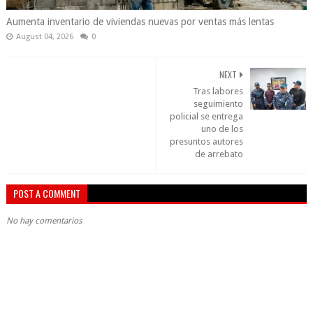
Aumenta inventario de viviendas nuevas por ventas más lentas
August 04, 2026
0
NEXT
Tras labores
seguimiento
policial se entrega
uno de los
presuntos autores
de arrebato
POST A COMMENT
No hay comentarios