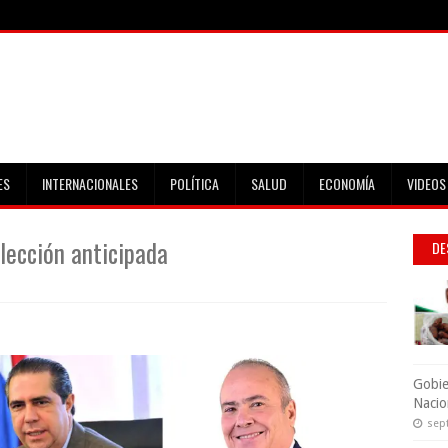
ES
INTERNACIONALES
POLÍTICA
SALUD
ECONOMÍA
VIDEOS
lección anticipada
DE
Gobie
Nacio
sep