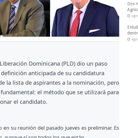
Dos r
Agric
ago
Estud
dentr
ago
a Liberación Dominicana (PLD) dio un paso
 definición anticipada de su candidatura
de la lista de aspirantes a la nominación, pero
fundamental: el método que se utilizará para
ionar el candidato.
co en su reunión del pasado jueves es preliminar. Es
n, aunque sí son todos los que están.