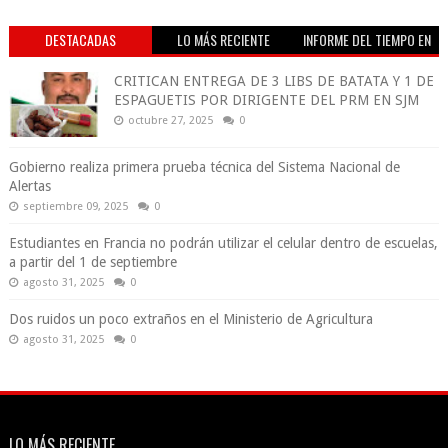
DESTACADAS
LO MÁS RECIENTE
INFORME DEL TIEMPO EN
VIVO
CRITICAN ENTREGA DE 3 LIBS DE BATATA Y 1 DE
ESPAGUETIS POR DIRIGENTE DEL PRM EN SJM
octubre 27, 2025
0
Gobierno realiza primera prueba técnica del Sistema Nacional de
Alertas
septiembre 09, 2025
0
Estudiantes en Francia no podrán utilizar el celular dentro de escuelas,
a partir del 1 de septiembre
agosto 31, 2025
0
Dos ruidos un poco extraños en el Ministerio de Agricultura
agosto 31, 2025
0
LO MÁS RECIENTE