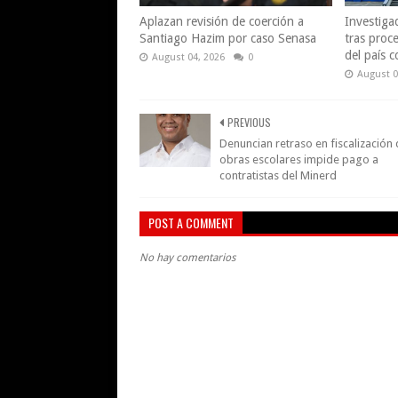
Aplazan revisión de coerción a
Investiga
Santiago Hazim por caso Senasa
tras proce
del país 
August 04, 2026
0
August 0
PREVIOUS
Denuncian retraso en fiscalización
obras escolares impide pago a
contratistas del Minerd
POST A COMMENT
No hay comentarios