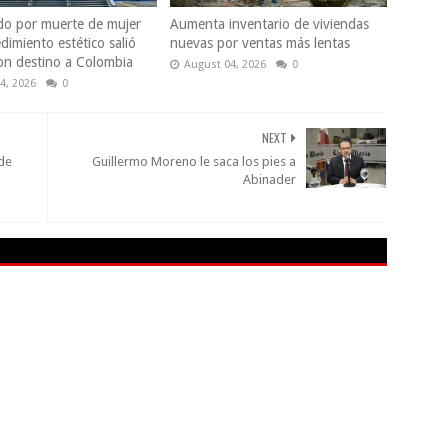
do por muerte de mujer
Aumenta inventario de viviendas
dimiento estético salió
nuevas por ventas más lentas
con destino a Colombia
August 04, 2026
0
4, 2026
0
NEXT
 de
Guillermo Moreno le saca los pies a
Abinader