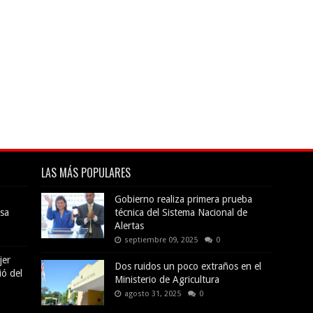
LAS MÁS POPULARES
Gobierno realiza primera prueba
sa
técnica del Sistema Nacional de
Alertas
septiembre 09, 2025
0
jer
Dos ruidos un poco extraños en el
ió del
Ministerio de Agricultura
agosto 31, 2025
0