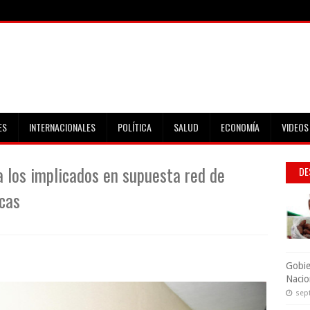
ES
INTERNACIONALES
POLÍTICA
SALUD
ECONOMÍA
VIDEOS
a los implicados en supuesta red de
DE
icas
Gobie
Nacio
sep