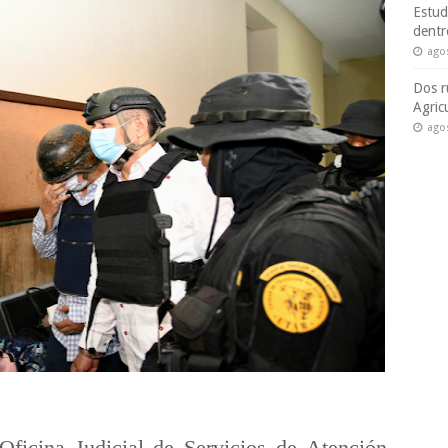
Estud
dentr
ago
Dos r
Agric
ago
Oficina Judicial de Servicios de Atención