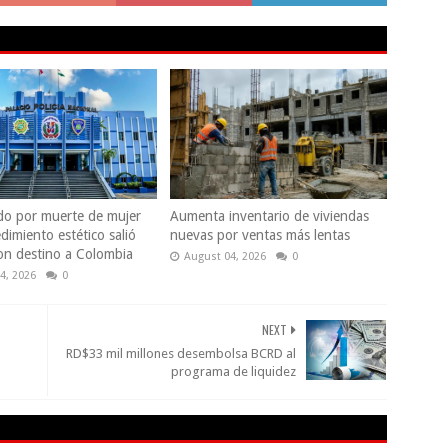
do por muerte de mujer
Aumenta inventario de viviendas
dimiento estético salió
nuevas por ventas más lentas
con destino a Colombia
August 04, 2026
0
4, 2026
0
NEXT
RD$33 mil millones desembolsa BCRD al
programa de liquidez