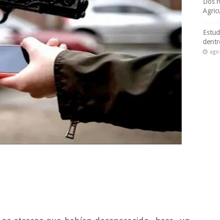
Dos r
Agric
Estud
dentr
ago