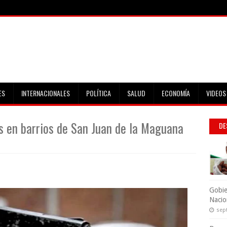
ES
INTERNACIONALES
POLÍTICA
SALUD
ECONOMÍA
VIDEOS
s en barrios de San Juan de la Maguana
DE
Gobie
Nacio
sep