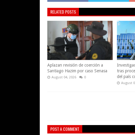
RELATED POSTS
Aplazan revisión de coerción a
Investiga
Santiago Hazim por caso Senasa
tras proce
del país 
August 04, 2026
0
August 0
POST A COMMENT