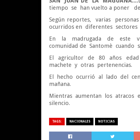
SAN JUAN DE LA MAGUANA....
tiempo se han vuelto a poner d
Según reportes, varias persona
ocurridos en diferentes sectores
En la madrugada de este vie
comunidad de Santomè cuando se d
El agricultor de 80 años edad 
machete y otras pertenencias.
El hecho ocurrió al lado del cem
mañana.
Mientras aumentan los atracos en
silencio.
TAGS:
NACIONALES
NOTICIAS