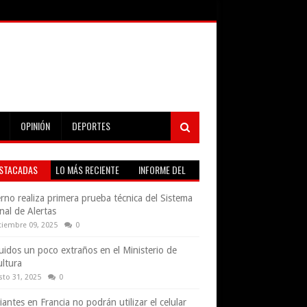
OPINIÓN
DEPORTES
STACADAS
LO MÁS RECIENTE
INFORME DEL
TIEMPO EN VIVO
rno realiza primera prueba técnica del Sistema
nal de Alertas
tiembre 09, 2025
0
uidos un poco extraños en el Ministerio de
ultura
sto 31, 2025
0
iantes en Francia no podrán utilizar el celular