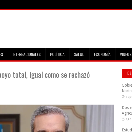
ES
INTERNACIONALES
POLÍTICA
SALUD
ECONOMÍA
VIDEOS
poyo total, igual como se rechazó
DE
Gobie
Nacio
sep
Dos r
Agric
ago
Estud