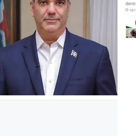
dentr
ago