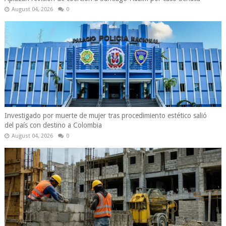
August 04, 2026
0
Investigado por muerte de mujer tras procedimiento estético salió
del país con destino a Colombia
August 04, 2026
0