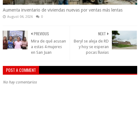
Aumenta inventario de viviendas nuevas por ventas más lentas
August 04, 2026
0
PREVIOUS
NEXT
Mira de qué acusan
Beryl se aleja de RD
a estas 4 mujeres
y hoy se esperan
en San Juan
pocas lluvias
POST A COMMENT
No hay comentarios