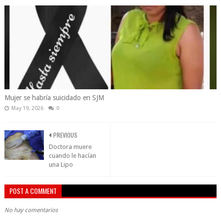
Mujer se habría suicidado en SJM
May 19, 2026
0
PREVIOUS
Doctora muere
cuando le hacían
una Lipo
POST A COMMENT
No hay comentarios