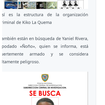
Así es la estructura de la organización
criminal de Kiko La Quema
También están en búsqueda de Yaniel Rivera,
apodado «Ñoño», quien se informa, está
fuertemente armado y se considera
altamente peligroso.