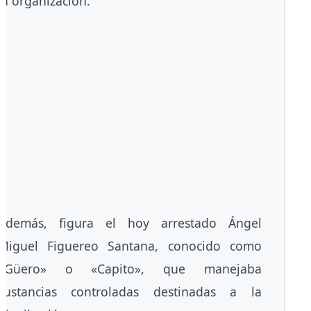
la organización.
Además, figura el hoy arrestado Ángel
Miguel Figuereo Santana, conocido como
«Güero» o «Capito», que manejaba
sustancias controladas destinadas a la