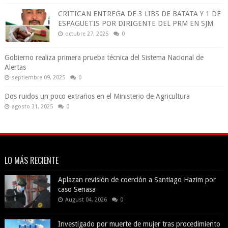
CRITICAN ENTREGA DE 3 LIBS DE BATATA Y 1 DE
ESPAGUETIS POR DIRIGENTE DEL PRM EN SJM
octubre 27, 2025
0
Gobierno realiza primera prueba técnica del Sistema Nacional de
Alertas
septiembre 09, 2025
0
Dos ruidos un poco extraños en el Ministerio de Agricultura
agosto 31, 2025
0
LO MÁS RECIENTE
Aplazan revisión de coerción a Santiago Hazim por
caso Senasa
August 04, 2026
0
Investigado por muerte de mujer tras procedimiento