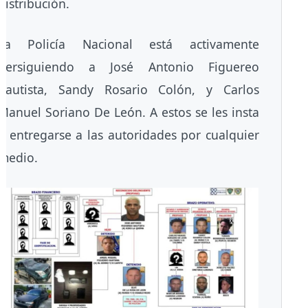
distribución.
La Policía Nacional está activamente
persiguiendo a José Antonio Figuereo
Bautista, Sandy Rosario Colón, y Carlos
Manuel Soriano De León. A estos se les insta
a entregarse a las autoridades por cualquier
medio.