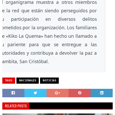
El organigrama muestra a otros miembros
de la red que están siendo perseguidos por
su participación en diversos delitos
cometidos por la organización. Los familiares
de «Kiko La Quema» han hecho un llamado a
su pariente para que se entregue a las
autoridades y contribuya a devolver la paz a
Cambita, San Cristóbal.
TAGS:
NACIONALES
NOTICIAS
RELATED POSTS