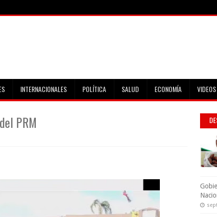
ES
INTERNACIONALES
POLÍTICA
SALUD
ECONOMÍA
VIDEOS
 del PRM
DE
Gobie
Nacio
sep