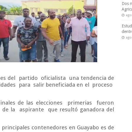
Dos r
Agric
ago
Estud
dentr
ago
tes del
partido
oficialista
una tendencia de
ridades
para
salir beneficiada en el
proceso
finales de las elecciones
primerias
fueron
 de la
aspirante
que resultó ganadora del
principales
contenedores
en Guayabo es de