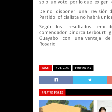
solo
un voto, por lo que
exigen
De no
disponer
una
revisión d
Partido
oficialista no habrá unid
Según los
resultados
emitid
comendador Dinorca Lerbourt
g
Guayabo
con
una ventaja
de
Rosario.
TAGS:
NOTICIAS
PROVINCIAS
RELATED POSTS