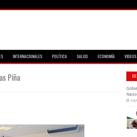
ES
INTERNACIONALES
POLÍTICA
SALUD
ECONOMÍA
VIDEOS
ias Piña
DE
Gobie
Nacio
sep