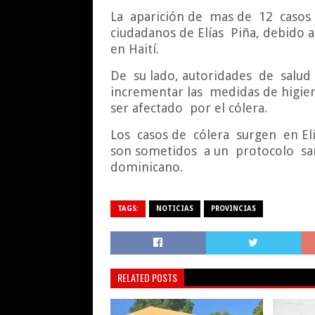
La
aparición de
mas de
12
casos 
ciudadanos de Elías
Piña, debido a
en Haití.
De
su lado, autoridades
de
salud
incrementar las
medidas de higien
ser afectado
por el cólera.
Los
casos de
cólera
surgen
en El
son sometidos
a un
protocolo
sa
dominicano.
TAGS:
NOTICIAS
PROVINCIAS
RELATED POSTS