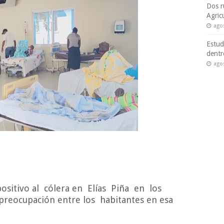
Dos r
Agric
ago
Estud
dentr
ago
ositivo al
cólera en
Elías
Piña
en
los
preocupación entre los
habitantes en esa