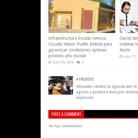
Infraestructura Escolar remoza
García des
Escuela Hilario Puello Batista para
ordenar l
garantizar condiciones óptimas
Norte
próximo año escolar
June 17,
June 29, 2026
0
PREVIOUS
Abinader cambió la agenda del 16
agosto y asistirá a misa por víctim
explosión
POST A COMMENT
No hay comentarios