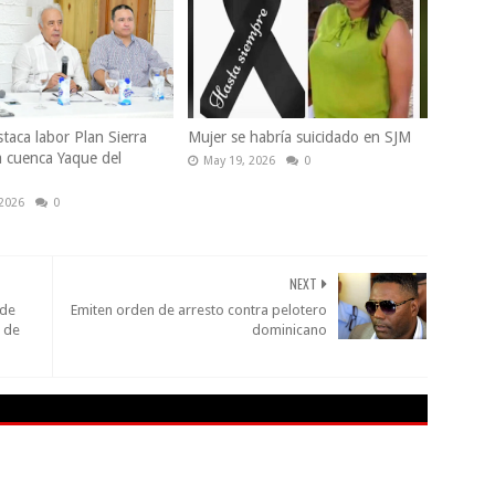
taca labor Plan Sierra
Mujer se habría suicidado en SJM
a cuenca Yaque del
May 19, 2026
0
 2026
0
NEXT
 de
Emiten orden de arresto contra pelotero
a de
dominicano