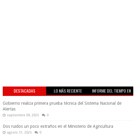
DESTACADAS
LO MÁS RECIENTE
INFORME DEL TIEMPO EN
VIVO
Gobierno realiza primera prueba técnica del Sistema Nacional de
Alertas
septiembre 09, 2025
0
Dos ruidos un poco extraños en el Ministerio de Agricultura
agosto 31, 2025
0