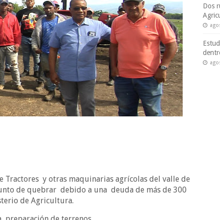
Dos r
Agric
ago
Estud
dentr
ago
e Tractores
y otras maquinarias agrícolas del valle de
punto de quebrar
debido a una
deuda de más de 300
terio de Agricultura.
 preparación de terrenos.