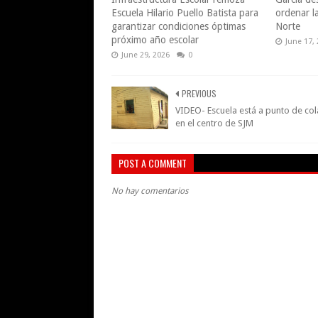
Escuela Hilario Puello Batista para
ordenar l
garantizar condiciones óptimas
Norte
próximo año escolar
June 17,
June 29, 2026
0
PREVIOUS
VIDEO- Escuela está a punto de co
en el centro de SJM
POST A COMMENT
No hay comentarios