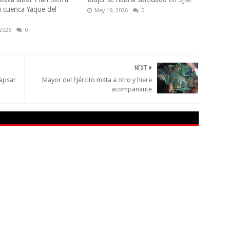
a cuenca Yaque del
May 19, 2026
0
 2026
0
NEXT
lapsar
Mayor del Ejército m4ta a otro y hiere
acompañante