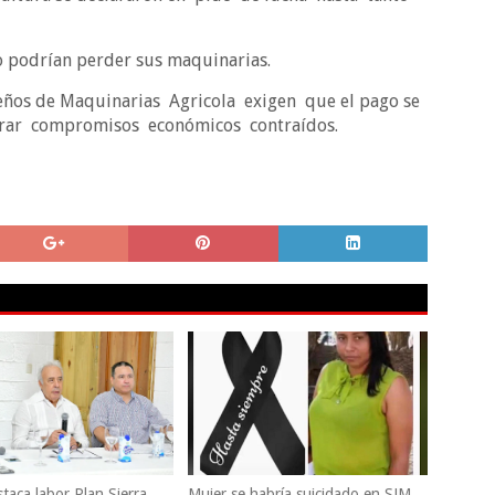
o podrían perder sus maquinarias.
eños de Maquinarias Agricola exigen que el pago se
onrar compromisos económicos contraídos.
taca labor Plan Sierra
Mujer se habría suicidado en SJM