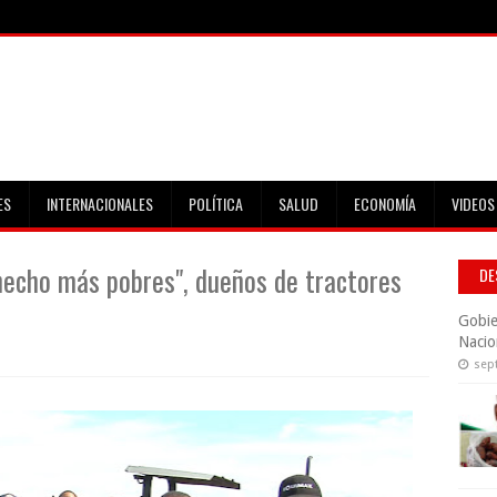
ES
INTERNACIONALES
POLÍTICA
SALUD
ECONOMÍA
VIDEOS
hecho más pobres", dueños de tractores
DE
Gobie
Nacio
sep