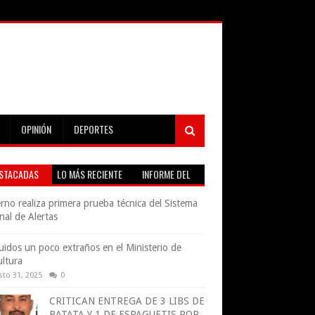
OPINIÓN
DEPORTES
STACADAS
LO MÁS RECIENTE
INFORME DEL
TIEMPO EN VIVO
rno realiza primera prueba técnica del Sistema
nal de Alertas
uidos un poco extraños en el Ministerio de
ultura
sto 31, 2025
0
CRITICAN ENTREGA DE 3 LIBS DE
BATATA Y 1 DE ESPAGUETIS POR