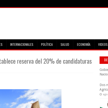
ES
INTERNACIONALES
POLÍTICA
SALUD
ECONOMÍA
VIDEOS
establece reserva del 20% de candidaturas
DE
Gobie
Nacio
Dos r
Agric
ago