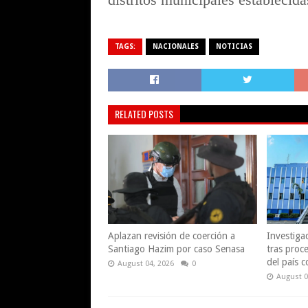
TAGS:
NACIONALES
NOTICIAS
RELATED POSTS
Aplazan revisión de coerción a
Investiga
Santiago Hazim por caso Senasa
tras proce
del país 
August 04, 2026
0
August 0