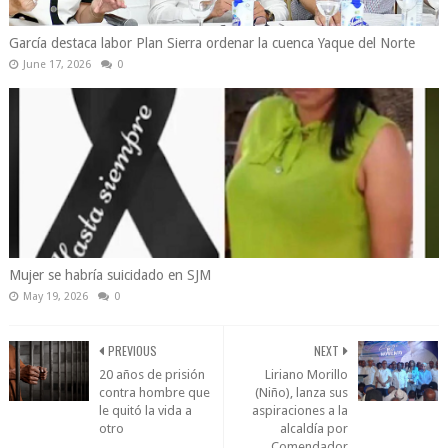
García destaca labor Plan Sierra ordenar la cuenca Yaque del Norte
June 17, 2026
0
Mujer se habría suicidado en SJM
May 19, 2026
0
PREVIOUS
NEXT
20 años de prisión
Liriano Morillo
contra hombre que
(Niño), lanza sus
le quitó la vida a
aspiraciones a la
otro
alcaldía por
Comendador