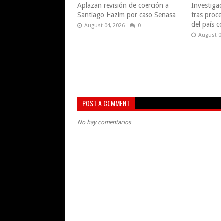
Aplazan revisión de coerción a
Investiga
Santiago Hazim por caso Senasa
tras proce
del país 
August 04, 2026
0
August 0
POST A COMMENT
No hay comentarios