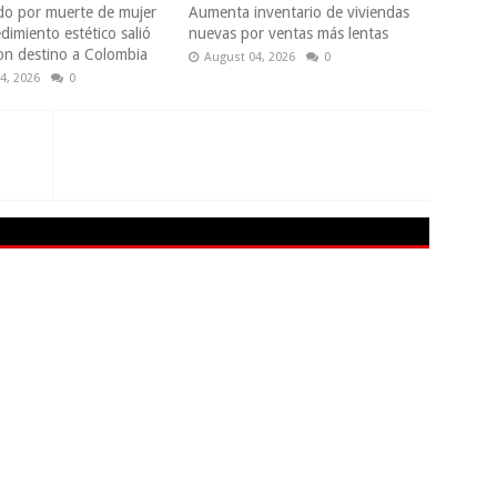
do por muerte de mujer
Aumenta inventario de viviendas
dimiento estético salió
nuevas por ventas más lentas
con destino a Colombia
August 04, 2026
0
4, 2026
0