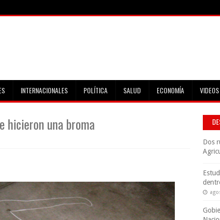
ES
INTERNACIONALES
POLÍTICA
SALUD
ECONOMÍA
VIDEOS
e hicieron una broma
DE
Dos r
Agric
Estud
dentr
ago
Gobie
Nacio