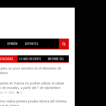
OPINIÓN
DEPORTES
STACADAS
LO MÁS RECIENTE
INFORME DEL
TIEMPO EN VIVO
uidos un poco extraños en el Ministerio de
ultura
iantes en Francia no podrán utilizar el celular
o de escuelas, a partir del 1 de septiembre
sto 31, 2025
0
rno realiza primera prueba técnica del Sistema
nal de Alertas