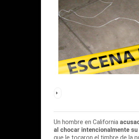
Un hombre en California
acusad
al chocar intencionalmente su 
que le tocaron el timbre de la 