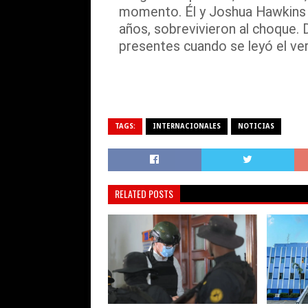
momento. Él y Joshua Hawkins 
años, sobrevivieron al choque. D
presentes cuando se leyó el ver
TAGS:
INTERNACIONALES
NOTICIAS
RELATED POSTS