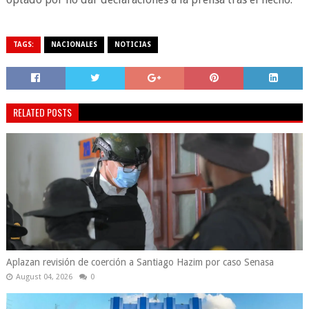
TAGS:
NACIONALES
NOTICIAS
RELATED POSTS
Aplazan revisión de coerción a Santiago Hazim por caso Senasa
August 04, 2026
0