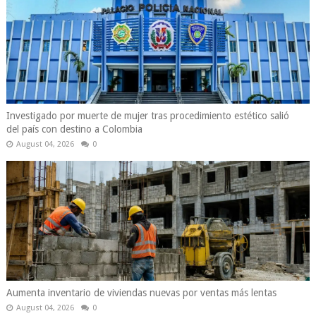
Investigado por muerte de mujer tras procedimiento estético salió
del país con destino a Colombia
August 04, 2026
0
Aumenta inventario de viviendas nuevas por ventas más lentas
August 04, 2026
0