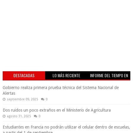
DESTACADAS
LO MÁS RECIENTE
INFORME DEL TIEMPO EN
VIVO
Gobierno realiza primera prueba técnica del Sistema Nacional de
Alertas
septiembre 09, 2025
0
Dos ruidos un poco extraños en el Ministerio de Agricultura
agosto 31, 2025
0
Estudiantes en Francia no podrán utilizar el celular dentro de escuelas,
a partir del 1 de septiembre