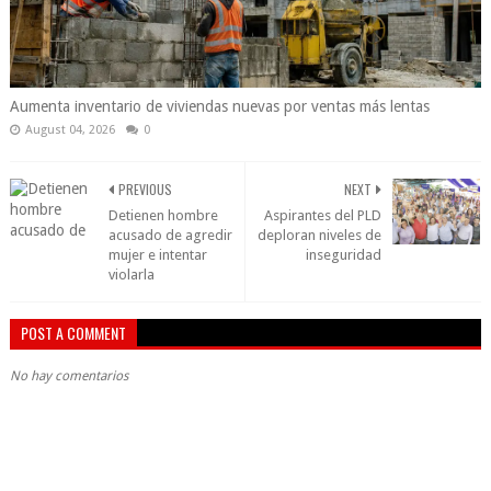
Aumenta inventario de viviendas nuevas por ventas más lentas
August 04, 2026
0
PREVIOUS
NEXT
Detienen hombre
Aspirantes del PLD
acusado de agredir
deploran niveles de
mujer e intentar
inseguridad
violarla
POST A COMMENT
No hay comentarios