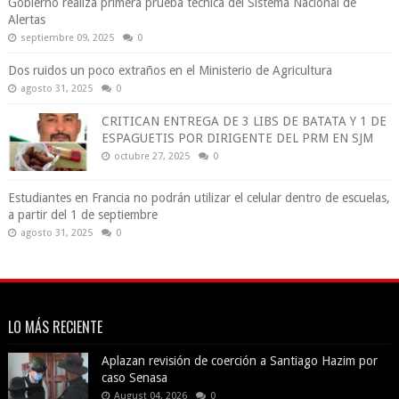
Gobierno realiza primera prueba técnica del Sistema Nacional de
Alertas
septiembre 09, 2025
0
Dos ruidos un poco extraños en el Ministerio de Agricultura
agosto 31, 2025
0
CRITICAN ENTREGA DE 3 LIBS DE BATATA Y 1 DE
ESPAGUETIS POR DIRIGENTE DEL PRM EN SJM
octubre 27, 2025
0
Estudiantes en Francia no podrán utilizar el celular dentro de escuelas,
a partir del 1 de septiembre
agosto 31, 2025
0
LO MÁS RECIENTE
Aplazan revisión de coerción a Santiago Hazim por
caso Senasa
August 04, 2026
0