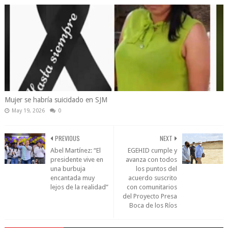
Mujer se habría suicidado en SJM
May 19, 2026
0
PREVIOUS
NEXT
Abel Martínez: “El
EGEHID cumple y
presidente vive en
avanza con todos
una burbuja
los puntos del
encantada muy
acuerdo suscrito
lejos de la realidad”
con comunitarios
del Proyecto Presa
Boca de los Ríos