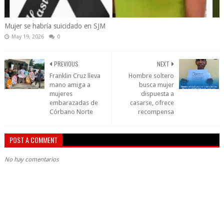
Mujer se habría suicidado en SJM
May 19, 2026
0
PREVIOUS
NEXT
Franklin Cruz lleva
Hombre soltero
mano amiga a
busca mujer
mujeres
dispuesta a
embarazadas de
casarse, ofrece
Córbano Norte
recompensa
POST A COMMENT
No hay comentarios