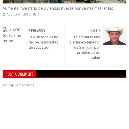
Aumenta inventario de viviendas nuevas por ventas más lentas
August 04, 2026
0
PREVIOUS
NEXT
La ADP todavía no
Le amputan una
recibe respuestas
pierna ex-senador
de Educación
de San Juan por
problemas de
salud
POST A COMMENT
No hay comentarios