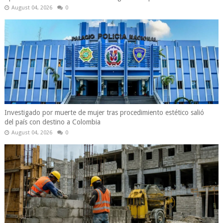
August 04, 2026
0
Investigado por muerte de mujer tras procedimiento estético salió
del país con destino a Colombia
August 04, 2026
0