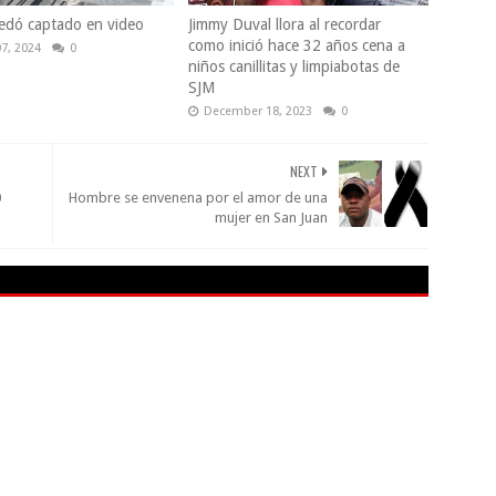
edó captado en video
Jimmy Duval llora al recordar
como inició hace 32 años cena a
07, 2024
0
niños canillitas y limpiabotas de
SJM
December 18, 2023
0
NEXT
0
Hombre se envenena por el amor de una
mujer en San Juan