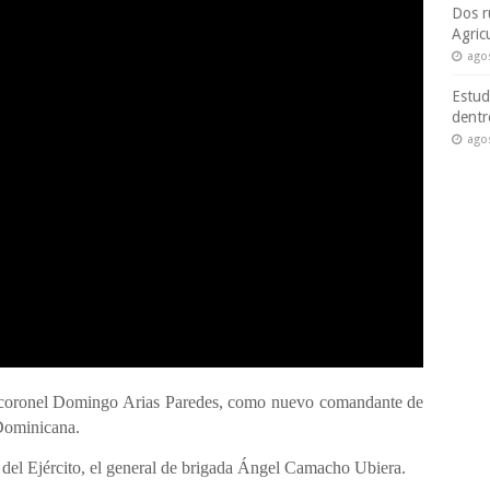
Dos r
Agric
ago
Estud
dentr
ago
 coronel Domingo Arias Paredes, como nuevo comandante de
 Dominicana.
 del Ejército, el general de brigada Ángel Camacho Ubiera.