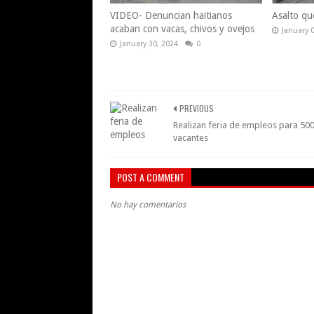
VIDEO- Denuncian haitianos
Asalto qu
acaban con vacas, chivos y ovejos
January 
January 30, 2024
0
PREVIOUS
Realizan feria de empleos para 50
vacantes
POST A COMMENT
No hay comentarios