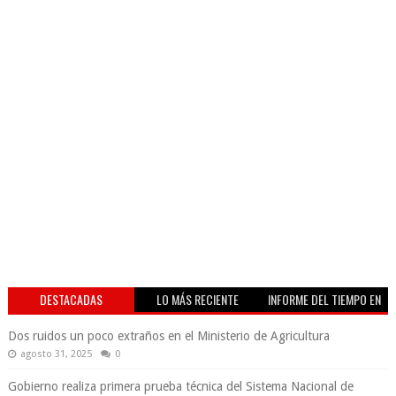
DESTACADAS
LO MÁS RECIENTE
INFORME DEL TIEMPO EN
VIVO
Dos ruidos un poco extraños en el Ministerio de Agricultura
agosto 31, 2025
0
Gobierno realiza primera prueba técnica del Sistema Nacional de