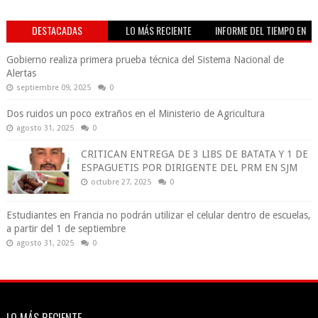
DESTACADAS
LO MÁS RECIENTE
INFORME DEL TIEMPO EN
VIVO
Gobierno realiza primera prueba técnica del Sistema Nacional de
Alertas
septiembre 09, 2025
0
Dos ruidos un poco extraños en el Ministerio de Agricultura
agosto 31, 2025
0
CRITICAN ENTREGA DE 3 LIBS DE BATATA Y 1 DE
ESPAGUETIS POR DIRIGENTE DEL PRM EN SJM
octubre 27, 2025
0
Estudiantes en Francia no podrán utilizar el celular dentro de escuelas,
a partir del 1 de septiembre
agosto 31, 2025
0