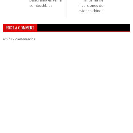
panorama en tema
informa de
combustibles
incursiones de
aviones chinos
POST A COMMENT
No hay comentarios