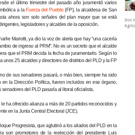
sde el último trimestre del pasado año juramentó varios
imbólica a la
Fuerza del Pueblo
(FP), la alcaldesa de San
asta ahora son solo señales del plan mayor que se está
Dos r
dirigentes, legisladores y alcaldes de la oposición.
Agric
rlie Mariotti, ya dio la voz de alerta que hay “una cacería
mbio de ingreso al PRM”. No es un secreto que el alcalde
spera que el PRM decida la fecha de juramentarlo. Según lo
sta unos 25 alcaldes y directores de distritos del PLD y la FP
o de sus senadores pasará, o más bien, siempre ha sido
n la Dirección Política, fueron incluidos en ese órgano,
enadores del PLD pasaría al litoral oficialista.
M le ha ofrecido alianza a más de 20 partidos reconocidos y
nte en la Junta Central Electoral (JCE).
que Progresista, que aglutinó a los aliados del PLD en la
 son promotores de la reelección del presidente Luis