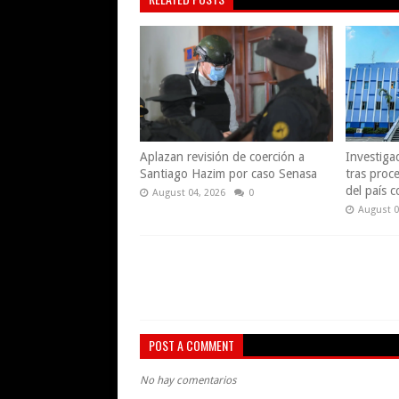
Aplazan revisión de coerción a
Investiga
Santiago Hazim por caso Senasa
tras proce
del país 
August 04, 2026
0
August 0
POST A COMMENT
No hay comentarios