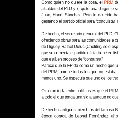
Como quien no quiere la cosa, el
PRM
de
alcaldes del PLD y le quitó una dirigente s
Juan, Hanói Sánchez. Pero lo ocurrido h
gestando el partido oficial para “conquistar” 
De hecho, el secretario general del PLD, Cha
ofreciendo obras para las comunidades a ca
de Higüey, Rafael Duluc (Cholitín), solo e
que se comenta el partido oficial tiene en li
que está en proceso de “conquista”.
Parece que la FP da como un hecho que un
del PRM, porque todos los que no estaban e
menos uno. Se especula que uno de los tres s
Otra comidilla entre políticos es que el PR
a todo el que tenga una sigla aunque no cue
De hecho, antiguos miembros del famoso Blo
época dorada de Leonel Fernández, ahora