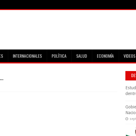
ES
INTERNACIONALES
POLÍTICA
SALUD
ECONOMÍA
VIDEOS
..
DE
Estud
dentr
Gobie
Nacio
sep