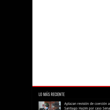
LO MÁS RECIENTE
Aplazan revisión de coerción a
Santiago Hazim por caso Sena