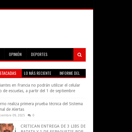
OPINIÓN
DEPORTES
STACADAS
LO MÁS RECIENTE
INFORME DEL
TIEMPO EN VIVO
iantes en Francia no podrán utilizar el celular
o de escuelas, a partir del 1 de septiembre
rno realiza primera prueba técnica del Sistema
nal de Alertas
tiembre 09, 2025
0
CRITICAN ENTREGA DE 3 LIBS DE
BATATA Y 1 DE ESPAGUETIS POR