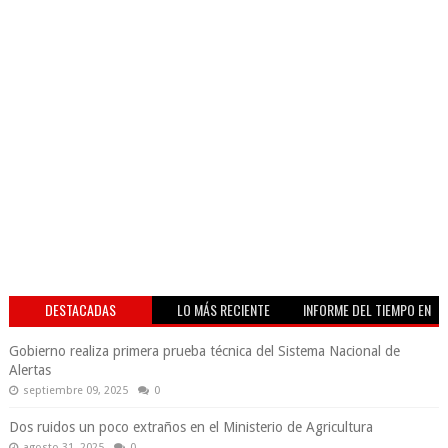
DESTACADAS
LO MÁS RECIENTE
INFORME DEL TIEMPO EN
VIVO
Gobierno realiza primera prueba técnica del Sistema Nacional de
Alertas
septiembre 09, 2025
0
Dos ruidos un poco extraños en el Ministerio de Agricultura
agosto 31, 2025
0