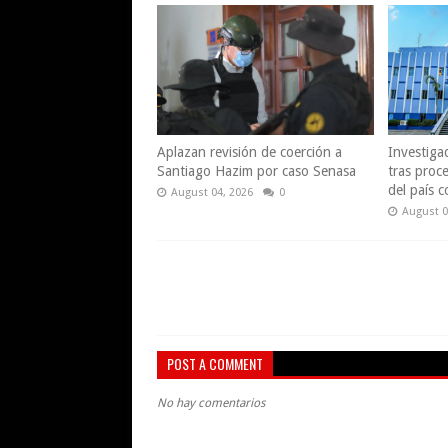
Aplazan revisión de coerción a
Investiga
Santiago Hazim por caso Senasa
tras proce
del país 
August 04, 2026
0
August 0
POST A COMMENT
No hay comentarios