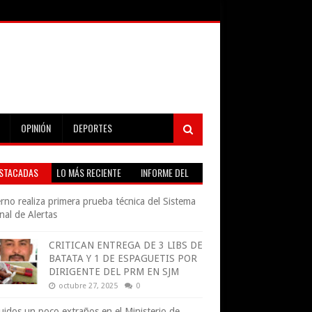
OPINIÓN
DEPORTES
STACADAS
LO MÁS RECIENTE
INFORME DEL
TIEMPO EN VIVO
rno realiza primera prueba técnica del Sistema
nal de Alertas
CRITICAN ENTREGA DE 3 LIBS DE
BATATA Y 1 DE ESPAGUETIS POR
DIRIGENTE DEL PRM EN SJM
octubre 27, 2025
0
uidos un poco extraños en el Ministerio de