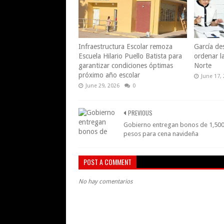
Infraestructura Escolar remoza
García des
Escuela Hilario Puello Batista para
ordenar l
garantizar condiciones óptimas
Norte
próximo año escolar
June 17,
June 29, 2026
0
PREVIOUS
Gobierno entregan bonos de 1,50
pesos para cena navideña
POST A COMMENT
No hay comentarios