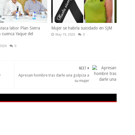
taca labor Plan Sierra
Mujer se habría suicidado en SJM
a cuenca Yaque del
May 19, 2026
0
 2026
0
NEXT
0
Apresan hombre tras darle una golpiza a
su mujer