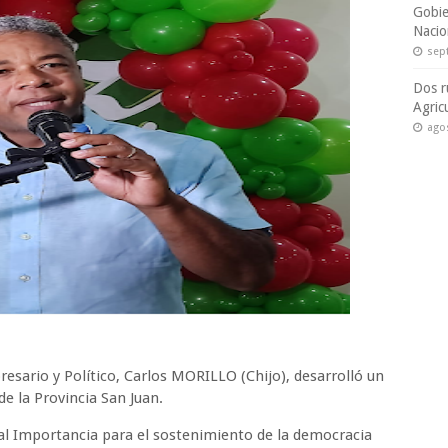
Gobie
Nacio
sep
Dos r
Agric
ago
esario y Político, Carlos MORILLO (Chijo), desarrolló un
e la Provincia San Juan.
al Importancia para el sostenimiento de la democracia