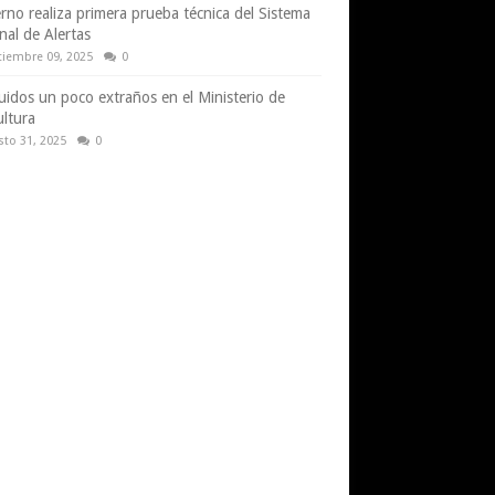
rno realiza primera prueba técnica del Sistema
nal de Alertas
tiembre 09, 2025
0
uidos un poco extraños en el Ministerio de
ultura
sto 31, 2025
0