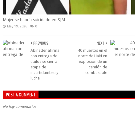
Mujer se habría suicidado en SJM
May 19, 2026
0
PREVIOUS
NEXT
Abinader afirma
40 muertos en el
con entrega de
norte de Haití en
títulos se cierra
explosión de un
etapa de
camión de
incertidumbre y
combustible
lucha
POST A COMMENT
No hay comentarios