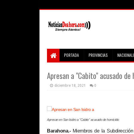
PORTADA
PROVINCIAS
NACIONAL
Apresan a "Cabito" acusado de 
diciembre 18, 2021
0
Apresan en San Isidro a "Cabito" acusado de homicidio
Barahona.-
Miembros de la Subdirección d