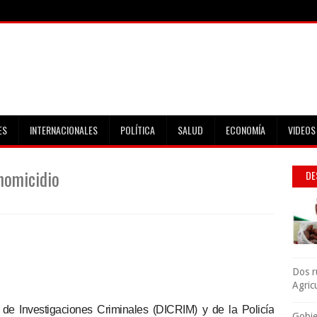
ES
INTERNACIONALES
POLÍTICA
SALUD
ECONOMÍA
VIDEOS
homicidio
DE
Dos r
Agric
e Investigaciones Criminales (DICRIM) y de la Policía
Gobie