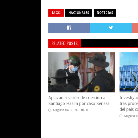
TAGS:
NACIONALES
NOTICIAS
RELATED POSTS
Aplazan revisión de coerción a
Investiga
Santiago Hazim por caso Senasa
tras proce
del país 
August 04, 2026
0
August 0