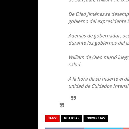
De Oleo Jiménez se desemp
gobierno del expresidente 
Además de gobernador, ocu
durante los gobiernos del 
William de Oleo murió lueg
salud.
A la hora de su muerte el d
unidad de Cuidados Intensiv
TAGS:
NOTICIAS
PROVINCIAS