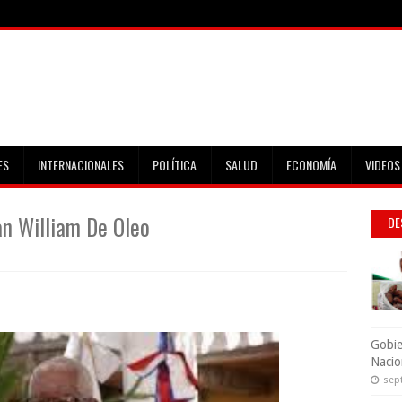
ES
INTERNACIONALES
POLÍTICA
SALUD
ECONOMÍA
VIDEOS
n William De Oleo
DE
Gobie
Nacio
sep