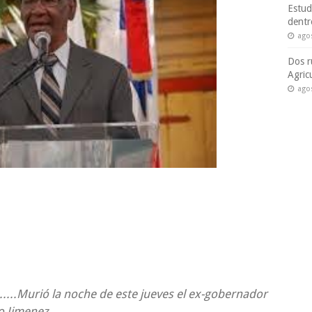
Estud
dentr
ago
Dos r
Agric
ago
..Murió la noche de este jueves el ex-gobernador
o Jimenez.