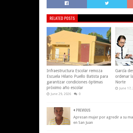
RELATED POSTS
Infraestructura Escolar remoza
García des
Escuela Hilario Puello Batista para
ordenar l
garantizar condiciones óptimas
Norte
próximo año escolar
June 17,
June 29, 2026
0
PREVIOUS
Apresan mujer por agredir a su ma
en San Juan