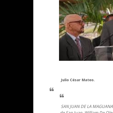
Julio César Mateo.
SAN JUAN DE LA MAGUANA...
de San Juan, William De Ole