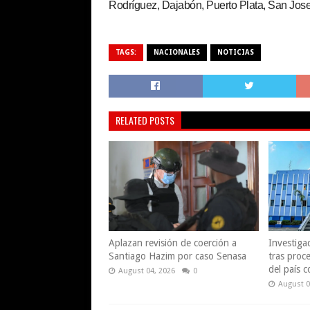
Rodríguez, Dajabón, Puerto Plata, San Jose
TAGS:
NACIONALES
NOTICIAS
RELATED POSTS
Aplazan revisión de coerción a
Investiga
Santiago Hazim por caso Senasa
tras proce
del país 
August 04, 2026
0
August 0