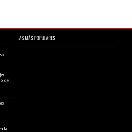
LAS MÁS POPULARES
sa
jer
ió del
das
n la