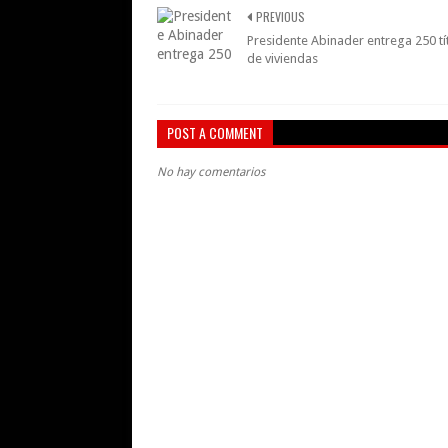
PREVIOUS
Presidente Abinader entrega 250 tí
de viviendas
POST A COMMENT
No hay comentarios