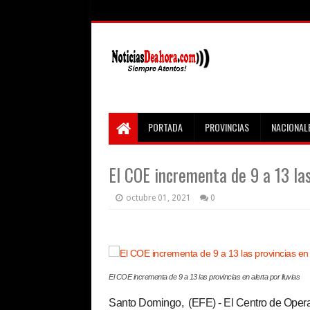
PORTADA
PROVINCIAS
NACIONAL
El COE incrementa de 9 a 13 las
octubre 01, 2021
0
El COE incrementa de 9 a 13 las provincias en alerta por lluvias
Santo Domingo, (EFE) - El Centro de Oper