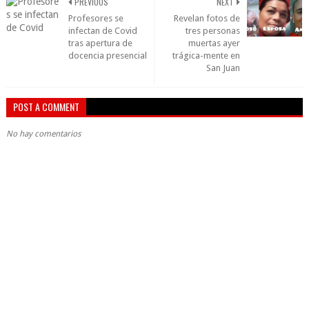
PREVIOUS
NEXT
Profesores se
Revelan fotos de
infectan de Covid
tres personas
tras apertura de
muertas ayer
docencia presencial
trágica-mente en
San Juan
POST A COMMENT
No hay comentarios